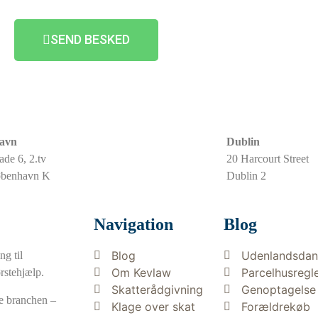
SEND BESKED
avn
Dublin
ade 6, 2.tv
20 Harcourt Street
øbenhavn K
Dublin 2
Navigation
Blog
Blog
Udenlandsdan
g til
Om Kevlaw
Parcelhusregl
ørstehjælp.
Skatterådgivning
Genoptagelse
re branchen –
Klage over skat
Forældrekøb