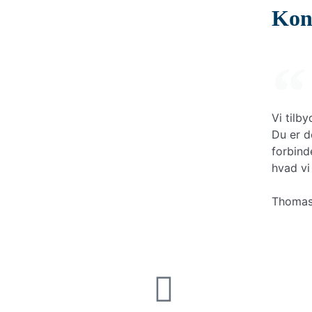
Kon
Vi tilby
Du er d
forbind
hvad vi
Thomas