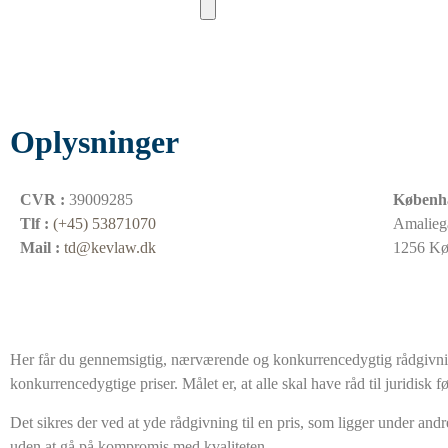
Oplysninger
CVR :
39009285
Københ
Tlf :
(+45) 53871070
Amalieg
Mail :
td@kevlaw.dk
1256 K
Her får du gennemsigtig, nærværende og konkurrencedygtig rådgivnin
konkurrencedygtige priser. Målet er, at alle skal have råd til juridisk f
Det sikres der ved at yde rådgivning til en pris, som ligger under and
uden at gå på kompromis med kvaliteten.