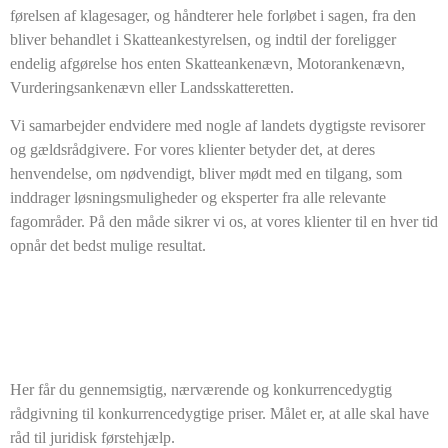
førelsen af klagesager, og håndterer hele forløbet i sagen, fra den
bliver behandlet i Skatteankestyrelsen, og indtil der foreligger
endelig afgørelse hos enten Skatteankenævn, Motorankenævn,
Vurderingsankenævn eller Landsskatteretten.
Vi samarbejder endvidere med nogle af landets dygtigste revisorer
og gældsrådgivere. For vores klienter betyder det, at deres
henvendelse, om nødvendigt, bliver mødt med en tilgang, som
inddrager løsningsmuligheder og eksperter fra alle relevante
fagområder. På den måde sikrer vi os, at vores klienter til en hver tid
opnår det bedst mulige resultat.
Her får du gennemsigtig, nærværende og konkurrencedygtig
rådgivning til konkurrencedygtige priser. Målet er, at alle skal have
råd til juridisk førstehjælp.